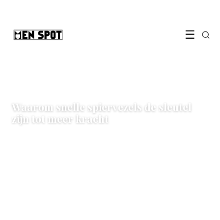
☰
UITGELICHT
Waarom snelle spiervezels de sleutel
zijn tot meer kracht
Lees artikel →