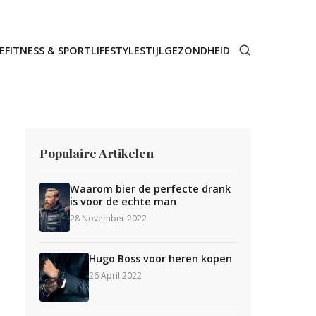
E
FITNESS & SPORT
LIFESTYLE
STIJL
GEZONDHEID
Populaire Artikelen
Waarom bier de perfecte drank
is voor de echte man
28 November 2022
Hugo Boss voor heren kopen
26 April 2022