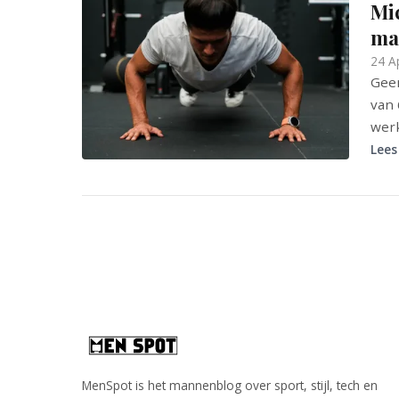
Mi
ma
24 A
Geen
van 
werk
Lees
MenSpot is het mannenblog over sport, stijl, tech en