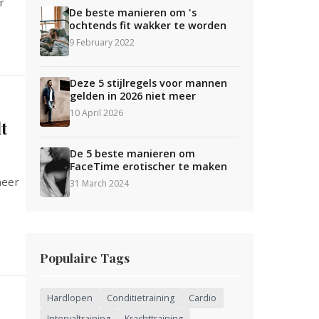
r
De beste manieren om 's
ochtends fit wakker te worden
9 February 2022
Deze 5 stijlregels voor mannen
gelden in 2026 niet meer
10 April 2026
t
De 5 beste manieren om
FaceTime erotischer te maken
meer
31 March 2024
Populaire Tags
Hardlopen
Conditietraining
Cardio
Intervaltraining
Krachttraining