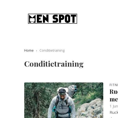
Home
›
Conditietraining
Conditietraining
FITN
Ru
me
1 Ju
Ruck