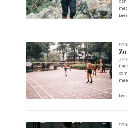
dan 
met 
Lees
FITN
Zo 
3 Ma
Pade
comp
mee 
Lees
FITN