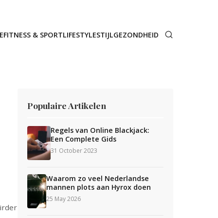
E
FITNESS & SPORT
LIFESTYLE
STIJL
GEZONDHEID
Populaire Artikelen
Regels van Online Blackjack:
Een Complete Gids
31 October 2023
Waarom zo veel Nederlandse
mannen plots aan Hyrox doen
25 May 2026
irder