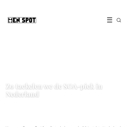
☰
GEZONDHEID
Zo tackelen we de SOA-piek in
Nederland
1 March 2024
·
3 min leestijd